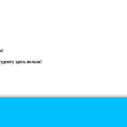
и!
уденту здесь нельзя!