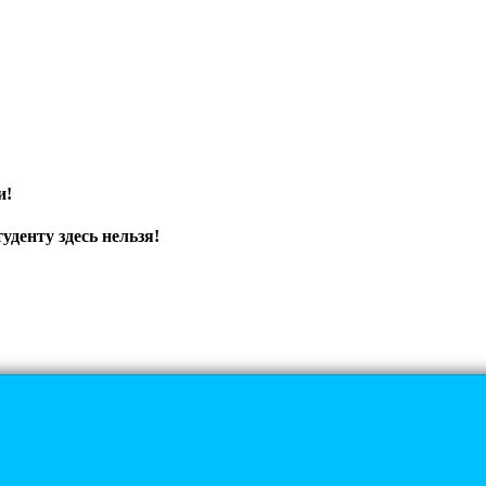
и!
уденту здесь нельзя!