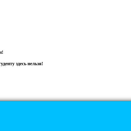
и!
уденту здесь нельзя!