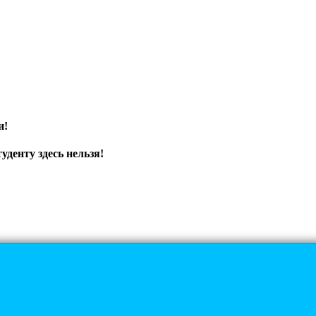
и!
уденту здесь нельзя!