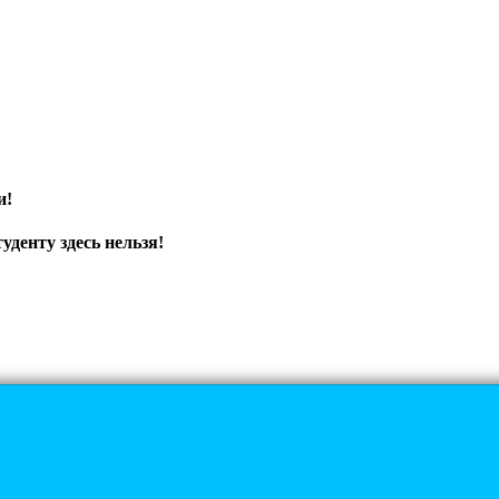
и!
уденту здесь нельзя!