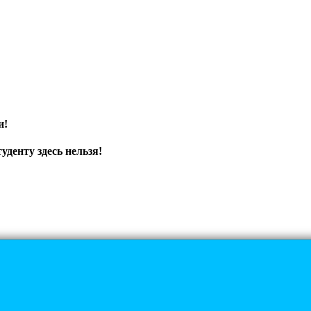
и!
уденту здесь нельзя!