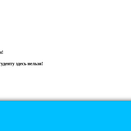
и!
уденту здесь нельзя!