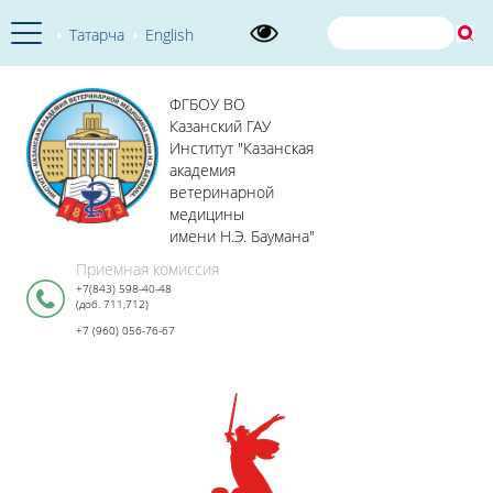
Татарча
English
ФГБОУ ВО
Казанский ГАУ
Институт "Казанская
академия
ветеринарной
медицины
имени Н.Э. Баумана"
Приемная комиссия
+7(843) 598-40-48
(доб. 711,712)
+7 (960) 056-76-67