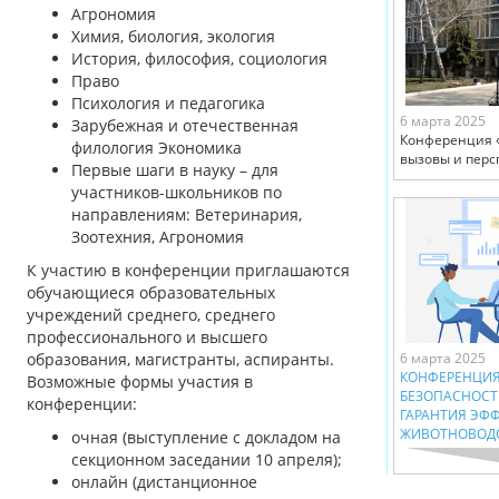
Агрономия
Химия, биология, экология
История, философия, социология
Право
Психология и педагогика
6 марта 2025
Зарубежная и отечественная
Конференция 
филология Экономика
вызовы и перс
Первые шаги в науку – для
участников-школьников по
направлениям: Ветеринария,
Зоотехния, Агрономия
К участию в конференции приглашаются
обучающиеся образовательных
учреждений среднего, среднего
профессионального и высшего
образования, магистранты, аспиранты.
6 марта 2025
КОНФЕРЕНЦИЯ
Возможные формы участия в
БЕЗОПАСНОСТ
конференции:
ГАРАНТИЯ ЭФ
ЖИВОТНОВОД
очная (выступление с докладом на
секционном заседании 10 апреля);
онлайн (дистанционное