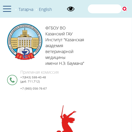
Татарча
English
ФГБОУ ВО
Казанский ГАУ
Институт "Казанская
академия
ветеринарной
медицины
имени Н.Э. Баумана"
Приемная комиссия
+7(843) 598-40-48
(доб. 711,712)
+7 (960) 056-76-67