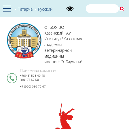
Татарча
Русский
ФГБОУ ВО
Казанский ГАУ
Институт "Казанская
академия
ветеринарной
медицины
имени Н.Э. Баумана"
Приемная комиссия
+7(843) 598-40-48
(доб. 711,712)
+7 (960) 056-76-67