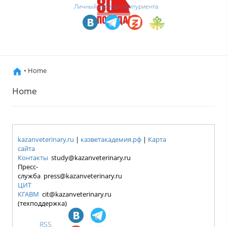
Личный кабинет абитуриента
• Home
Home
kazanveterinary.ru
|
казветакадемия.рф
|
Карта
сайта
Контакты
study@kazanveterinary.ru
Пресс-
служба press@kazanveterinary.ru
ЦИТ
КГАВМ
cit@kazanveterinary.ru
(техподдержка)
RSS