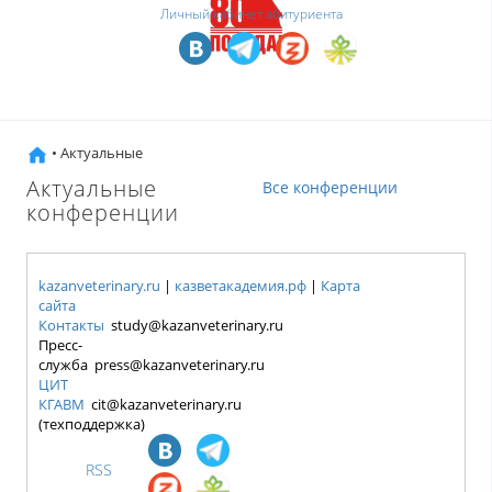
Личный кабинет абитуриента
• Актуальные
Актуальные
Все конференции
конференции
kazanveterinary.ru
|
казветакадемия.рф
|
Карта
сайта
Контакты
study@kazanveterinary.ru
Пресс-
служба press@kazanveterinary.ru
ЦИТ
КГАВМ
cit@kazanveterinary.ru
(техподдержка)
RSS