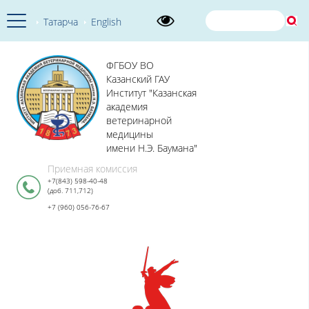
Татарча
English
ФГБОУ ВО
Казанский ГАУ
Институт "Казанская
академия
ветеринарной
медицины
имени Н.Э. Баумана"
Приемная комиссия
+7(843) 598-40-48
(доб. 711,712)
+7 (960) 056-76-67