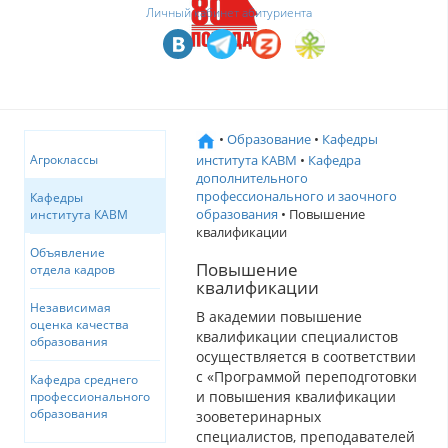
Личный кабинет абитуриента
•
Образование
•
Кафедры
института КАВМ
•
Кафедра
Агроклассы
дополнительного
профессионального и заочного
Кафедры
образования
• Повышение
института КАВМ
квалификации
Объявление
Повышение
отдела кадров
квалификации
Независимая
В академии повышение
оценка качества
квалификации специалистов
образования
осуществляется в соответствии
с «Программой переподготовки
Кафедра среднего
и повышения квалификации
профессионального
образования
зооветеринарных
специалистов, преподавателей