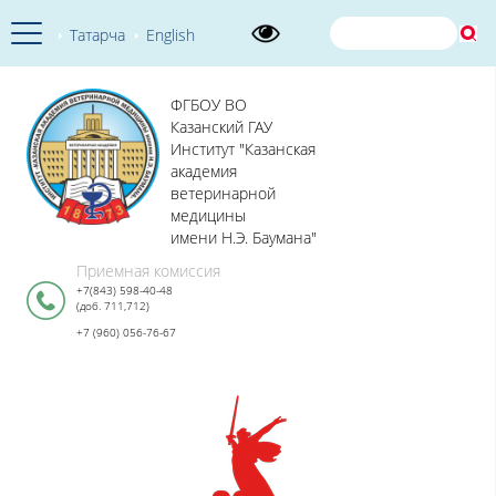
Татарча
English
ФГБОУ ВО
Казанский ГАУ
Институт "Казанская
академия
ветеринарной
медицины
имени Н.Э. Баумана"
Приемная комиссия
+7(843) 598-40-48
(доб. 711,712)
+7 (960) 056-76-67