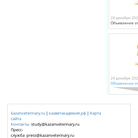
24 декабря 20
Объявление от
24 декабря 20
Объявление от
kazanveterinary.ru
|
казветакадемия.рф
|
Карта
сайта
Контакты
study@kazanveterinary.ru
Пресс-
служба press@kazanveterinary.ru