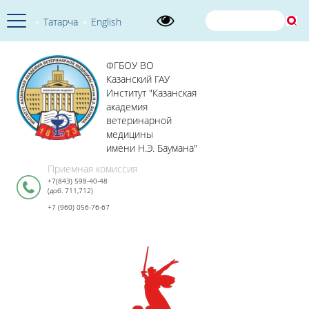
Татарча
English
ФГБОУ ВО
Казанский ГАУ
Институт "Казанская
академия
ветеринарной
медицины
имени Н.Э. Баумана"
Приемная комиссия
+7(843) 598-40-48
(доб. 711,712)
+7 (960) 056-76-67