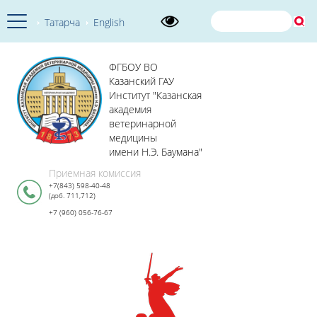
Татарча
English
ФГБОУ ВО
Казанский ГАУ
Институт "Казанская
академия
ветеринарной
медицины
имени Н.Э. Баумана"
Приемная комиссия
+7(843) 598-40-48
(доб. 711,712)
+7 (960) 056-76-67