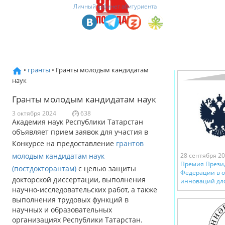
Личный кабинет абитуриента
•
гранты
• Гранты молодым кандидатам
наук
Гранты молодым кандидатам наук
3 октября 2024
638
Академия наук Республики Татарстан
объявляет прием заявок для участия в
Конкурсе на предоставление
грантов
молодым кандидатам наук
28 сентября 2
Премия Прези
(постдокторантам)
с целью защиты
Федерации в о
докторской диссертации, выполнения
инноваций дл
научно-исследовательских работ, а также
выполнения трудовых функций в
научных и образовательных
организациях Республики Татарстан.