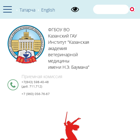
Татарча
English
ФГБОУ ВО
Казанский ГАУ
Институт "Казанская
академия
ветеринарной
медицины
имени Н.Э. Баумана"
Приемная комиссия
+7(843) 598-40-48
(доб. 711,712)
+7 (960) 056-76-67