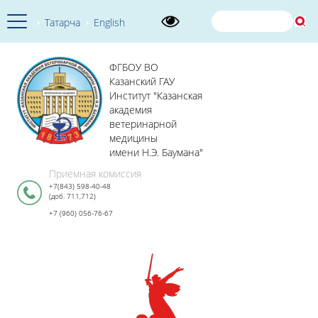
Татарча
English
ФГБОУ ВО
Казанский ГАУ
Институт "Казанская
академия
ветеринарной
медицины
имени Н.Э. Баумана"
Приемная комиссия
+7(843) 598-40-48
(доб. 711,712)
+7 (960) 056-76-67