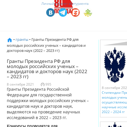
Личный кабинет абитуриента
•
гранты
• Гранты Президента РФ для
молодых российских ученых – кандидатов и
докторов наук (2022 – 2023 гг)
Гранты Президента РФ для
молодых российских ученых –
кандидатов и докторов наук (2022
– 2023 гг)
8 сентября 2021
995
8 сентября 20
Гранты Президента Российской
Стипендии Пр
Федерации для государственной
молодых учены
поддержки молодых российских ученых –
осуществляющ
кандидатов наук и докторов наук,
научные иссле
выделяются на проведение научных
2022 – 2024 гг
исследований в 2022 – 2023 гг.
Конкурсы проводятся для