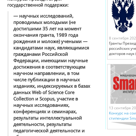
государственной поддержки:
— научных исследований,
проводимых молодыми (не
достигшими 35 лет на момент
окончания гранта, 1989 года
8 сентября 20
рождения и моложе) учеными —
Гранты Презид
кандидатами наук, являющимися
российских уч
гражданами Российской
докторов наук (
Федерации, имеющими научные
достижения в соответствующем
научном направлении, в том
числе публикации в научных
изданиях, индексируемых в базах
данных Web of Science Core
Collection и Scopus, участие в
научных исследованиях,
13 сентября 2
конференциях и семинарах,
Конкурс на со
результаты интеллектуальной
стипендии Smar
деятельности, результаты
педагогической деятельности и