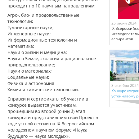
проходит по 10 научным направлениям:
Агро-, био- и продовольственные
технологии;
25 июня 2024
Гуманитарные науки;
IX Всероссийск
Инженерные науки;
исследователь
аспирантов
Информационные технологии и
математика;
Науки о жизни и медицина;
Науки о Земле, экология и рациональное
природопользование;
Науки о материалах;
Социальные науки;
Физика и астрономия
3 октября 2024
Химия и химические технологии.
Конкурс «Агро
устойчивому 
Справки и сертификаты об участии в
конкурсе выдаются участникам,
прошедшим во второй (очный) этап
конкурса и представившим свой Проект в
ходе устной сессии на IX Всероссийском
молодежном научном форуме «Наука
будущего — наука молодых».