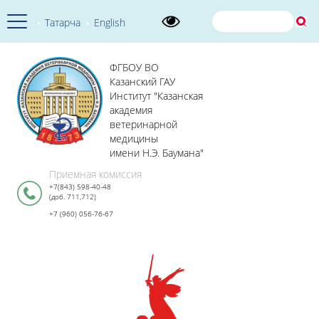
Татарча
English
ФГБОУ ВО
Казанский ГАУ
Институт "Казанская
академия
ветеринарной
медицины
имени Н.Э. Баумана"
Приемная комиссия
+7(843) 598-40-48
(доб. 711,712)
+7 (960) 056-76-67