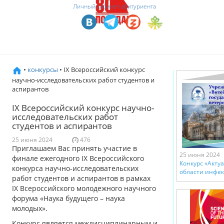
Личный кабинет абитуриента
•
конкурсы
• IX Всероссийский конкурс
научно-исследовательских работ студентов и
аспирантов
IX Всероссийский конкурс научно-
исследовательских работ
студентов и аспирантов
25 июня 2024
476
Приглашаем Вас принять участие в
25 июня 2024
финале ежегодного IX Всероссийского
Конкурс «Акту
конкурса научно-исследовательских
области инфе
работ студентов и аспирантов в рамках
IX Всероссийского молодежного научного
форума «Наука будущего – наука
молодых».
Конкурс является междисциплинарным и