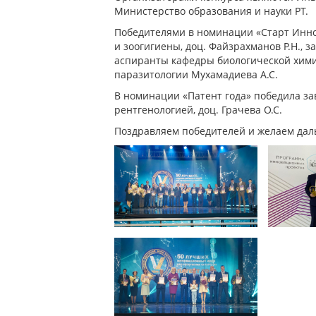
Министерство образования и науки РТ.
Победителями в номинации «Старт Инно
и зоогигиены, доц. Файзрахманов Р.Н., 
аспиранты кафедры биологической химии
паразитологии Мухамадиева А.С.
В номинации «Патент года» победила з
рентгенологией, доц. Грачева О.С.
Поздравляем победителей и желаем дал