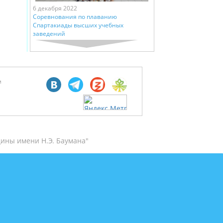
6 декабря 2022
Соревнования по плаванию
Спартакиады высших учебных
заведений
м
ины имени Н.Э. Баумана"