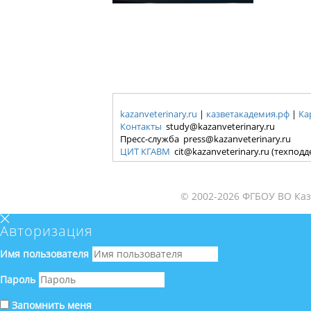
kazanveterinary.ru
|
казветакадемия.рф
|
Ка
Контакты
study@kazanveterinary.ru
Пресс-служба press@kazanveterinary.ru
ЦИТ КГАВМ
cit@kazanveterinary.ru (техпод
© 2002-2026 ФГБОУ ВО Каз
Авторизация
Имя пользователя
Пароль
Запомнить меня