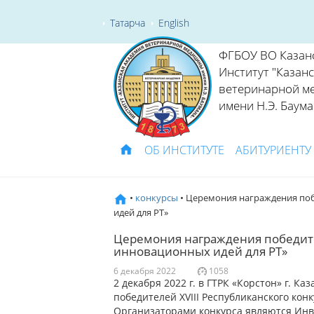
Татарча
English
ФГБОУ ВО Казан
Институт "Казан
ветеринарной м
имени Н.Э. Баума
ОБ ИНСТИТУТЕ
АБИТУРИЕНТУ
•
конкурсы
• Церемония награждения поб
идей для РТ»
Церемония награждения победител
инновационных идей для РТ»
6 декабря 2022
1058
2 декабря 2022 г. в ГТРК «Корстон» г. 
победителей XVIII Республиканского кон
Организаторами конкурса являются Инв