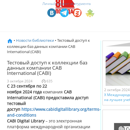
Личный кабинет абитуриента
•
Новости библиотеки
• Тестовый доступ к
коллекции баз данных компании CAB
International (CABI)
Тестовый доступ к коллекции баз
данных компании CAB
International (CABI)
3 октября 2024
635
С
23 сентября
по
22
2 октября 2024
ноября
202
4
года
компания
CAB
X Международ
International (CABI) предоставила доступ
на лучшее уче
тестовый
доступ
https://www.cabidigitallibrary.org/terms-
and-conditions
CABI Digital Library
– это электронная
платформа международной организации