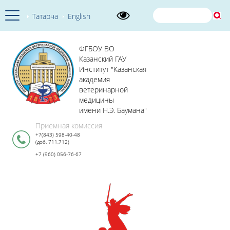
Татарча
English
ФГБОУ ВО
Казанский ГАУ
Институт "Казанская
академия
ветеринарной
медицины
имени Н.Э. Баумана"
Приемная комиссия
+7(843) 598-40-48
(доб. 711,712)
+7 (960) 056-76-67