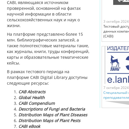
CABI, являющаяся источником
проверенной, основанной на фактах
научной информации в области
сельскохозяйственных наук и наук о
3 октября 2024
жизни.
Тестовый досту
данных компани
На платформе представлено более 15
(CABI)
млн. библиографических записей, а
также полнотекстовые материалы такие,
как журналы, книги, труды конференций,
карты и образовательные тематические
кейсы.
В рамках тестового периода на
платформе CABI Digital Library доступны
следующие ресурсы:
7 октября 2024
CAB Abstracts
Специальный 
Global Health
преподавателе
CABI Compendium
Descriptions of Fungi and Bacteria
Distribution Maps of Plant Diseases
Distribution Maps of Plant Pests
CABI eBook