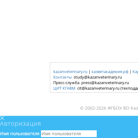
kazanveterinary.ru
|
казветакадемия.рф
|
Ка
Контакты
study@kazanveterinary.ru
Пресс-служба press@kazanveterinary.ru
ЦИТ КГАВМ
cit@kazanveterinary.ru (техпод
© 2002-2026 ФГБОУ ВО Каз
Авторизация
Имя пользователя