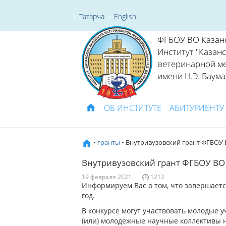
Татарча
English
ФГБОУ ВО Казан
Институт "Казан
ветеринарной м
имени Н.Э. Баума
ОБ ИНСТИТУТЕ
АБИТУРИЕНТУ
•
гранты
• Внутривузовский грант ФГБОУ
Внутривузовский грант ФГБОУ ВО
19 февраля 2021
1212
Информируем Вас о том, что завершаетс
год.
В конкурсе могут участвовать молодые у
(или) молодежные научные коллективы не