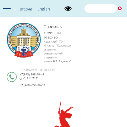
Татарча
English
Приемная
комиссия
ФГБОУ ВО
Казанский ГАУ
Институт "Казанская
академия
ветеринарной
медицины
имени Н.Э. Баумана"
Приемная комиссия
+7(843) 598-40-48
(доб. 711,712)
+7 (960) 056-76-67