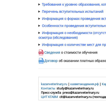
Требования к уровню образования, ко
Перечень вступительных испытаний
Информация о формах проведения вс
Особенности проведения вступительн
Информация о необходимости (отсутс
осмотра (обследования)
Информация о количестве мест для п
Сведения
о стоимости обучения
Договор
об оказании платных образо
kazanveterinary.ru
|
казветакадемия.рф
|
Ка
Контакты
study@kazanveterinary.ru
Пресс-служба press@kazanveterinary.ru
ЦИТ КГАВМ
cit@kazanveterinary.ru (техпод