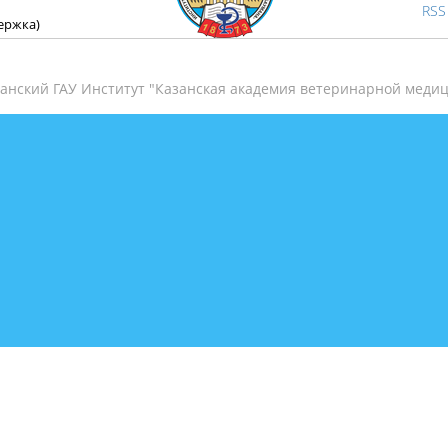
RSS
держка)
анский ГАУ Институт "Казанская академия ветеринарной медиц