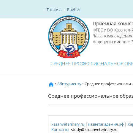
Татарча
English
Приемная комис
ФГБОУ ВО Казанский
"Казанская академи
медицины имени Н.Э
СРЕДНЕЕ ПРОФЕССИОНАЛЬНОЕ ОБ
•
Абитуриенту
• Среднее профессиональн
Среднее профессиональное обра
kazanveterinary.ru
|
казветакадемия.рф
|
Ка
Контакты
study@kazanveterinary.ru