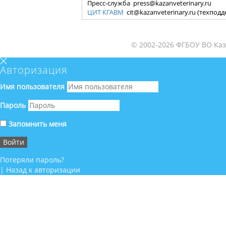
Пресс-служба press@kazanveterinary.ru
ЦИТ КГАВМ
cit@kazanveterinary.ru (техпод
© 2002-2026 ФГБОУ ВО Каз
Авторизация
Имя пользователя
Пароль
Запомнить меня
Потеряли пароль?
|
Назад к авторизации