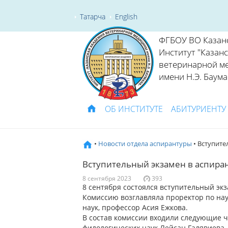
Татарча
English
ФГБОУ ВО Казан
Институт "Казан
ветеринарной м
имени Н.Э. Баума
ОБ ИНСТИТУТЕ
АБИТУРИЕНТУ
•
Новости отдела аспирантуры
• Вступите
Вступительный экзамен в аспира
8 сентября 2023
393
8 сентября состоялся вступительный эк
Комиссию возглавляла проректор по на
наук, профессор Асия Ежкова.
В состав комиссии входили следующие 
филологических наук Лейсан Галявиева