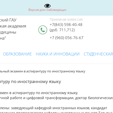
Версия для слабовидящих
ский ГАУ
Приемная комиссия
+7(843) 598-40-48
ская академия
(доб. 711,712)
едицины
на"
+7 (960) 056-76-67
ОБРАЗОВАНИЕ
НАУКА И ИННОВАЦИИ
СТУДЕНЧЕСКАЯ
льный экзамен в аспирантуру по иностранному языку
нтуру по иностранному языку
замен в аспирантуру по иностранному языку.
учной работе и цифровой трансформации, доктор биологически
члены: заведующий кафедрой иностранных языков, кандидат
, старшие преподаватели кафедры иностранных языков Татьяна