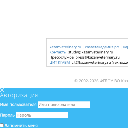
kazanveterinary.ru
|
казветакадемия.рф
|
Ка
Контакты
study@kazanveterinary.ru
Пресс-служба press@kazanveterinary.ru
ЦИТ КГАВМ
cit@kazanveterinary.ru (техпод
© 2002-2026 ФГБОУ ВО Каз
Авторизация
Имя пользователя
Пароль
Запомнить меня