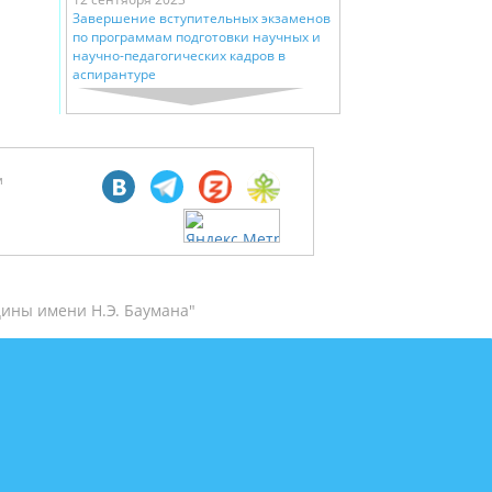
Завершение вступительных экзаменов
по программам подготовки научных и
научно-педагогических кадров в
аспирантуре
м
ины имени Н.Э. Баумана"