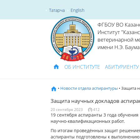
Татарча
English
ФГБОУ ВО Казан
Институт "Казан
ветеринарной м
имени Н.Э. Баума
ОБ ИНСТИТУТЕ
АБИТУРИЕНТУ
•
Новости отдела аспирантуры
• Защита н
Защита научных докладов аспира
20 сентября 2023
412
19 сентября аспиранты 3 года обучени
научно-квалификационных работ.
По итогам проведённых защит решением
аспиранты подготовлены к выполнению 