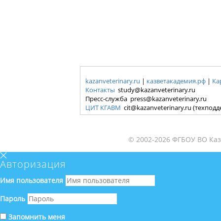
kazanveterinary.ru
|
казветакадемия.рф
|
Ка
Контакты
study@kazanveterinary.ru
Пресс-служба press@kazanveterinary.ru
ЦИТ КГАВМ
cit@kazanveterinary.ru (техпод
© 2002-2026 ФГБОУ ВО Каз
Авторизация
Имя пользователя
Пароль
Запомнить меня