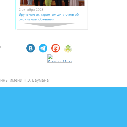
2 октября 2023
Вручение аспирантам дипломов об
окончании обучения
м
ины имени Н.Э. Баумана"