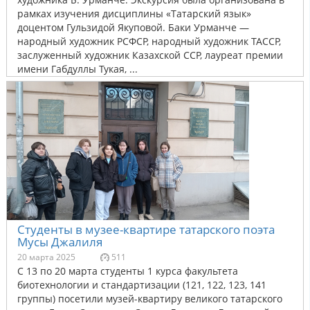
рамках изучения дисциплины «Татарский язык»
доцентом Гульзидой Якуповой. Баки Урманче —
народный художник РСФСР, народный художник ТАССР,
заслуженный художник Казахской ССР, лауреат премии
имени Габдуллы Тукая, ...
Студенты в музее-квартире татарского поэта
Мусы Джалиля
20 марта 2025
511
С 13 по 20 марта студенты 1 курса факультета
биотехнологии и стандартизации (121, 122, 123, 141
группы) посетили музей-квартиру великого татарского