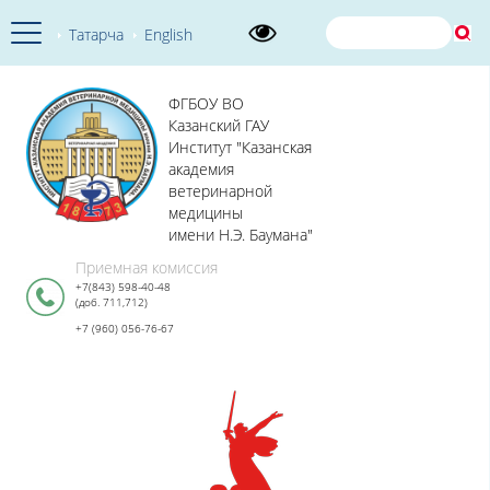
Татарча
English
ФГБОУ ВО
Казанский ГАУ
Институт "Казанская
академия
ветеринарной
медицины
имени Н.Э. Баумана"
Приемная комиссия
+7(843) 598-40-48
(доб. 711,712)
+7 (960) 056-76-67