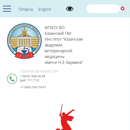
Татарча
English
ФГБОУ ВО
Казанский ГАУ
Институт "Казанская
академия
ветеринарной
медицины
имени Н.Э. Баумана"
Приемная комиссия
+7(843) 598-40-48
(доб. 711,712)
+7 (960) 056-76-67