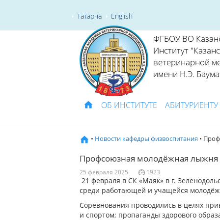
Татарча
English
ФГБОУ ВО Казан
Институт "Казан
ветеринарной м
имени Н.Э. Баума
ОБ ИНСТИТУТЕ
АБИТУРИЕНТУ
•
Новости кафедры физвоспитания
• Проф
Профсоюзная молодёжная лыжня
25 февраля 2025
1923
21 февраля в СК «Маяк» в г. Зеленодол
среди работающей и учащейся молодёжи
Соревнования проводились в целях при
и спортом; пропаганды здорового образ