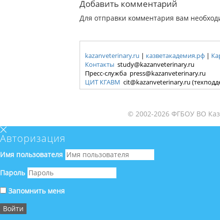
Добавить комментарий
Для отправки комментария вам необхо
kazanveterinary.ru
|
казветакадемия.рф
|
Ка
Контакты
study@kazanveterinary.ru
Пресс-служба press@kazanveterinary.ru
ЦИТ КГАВМ
cit@kazanveterinary.ru (техпод
© 2002-2026 ФГБОУ ВО Каз
Авторизация
Имя пользователя
Пароль
Запомнить меня