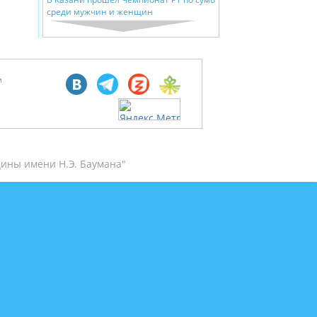
среди мужчин и женщин
м
ины имени Н.Э. Баумана"