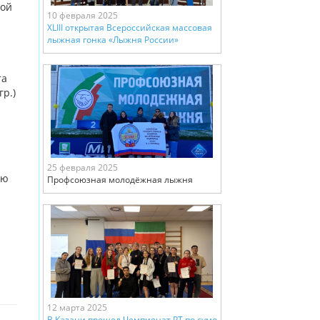
ной
10 февраля 2025
XLIII открытая Всероссийская массовая
лыжная гонка «Лыжня России»
та
гр.)
я
25 февраля 2025
ию
Профсоюзная молодёжная лыжня
12 марта 2025
В Казани прошел Чемпионат РТ по сумо