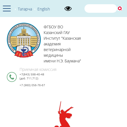
Татарча
English
ФГБОУ ВО
Казанский ГАУ
Институт "Казанская
академия
ветеринарной
медицины
имени Н.Э. Баумана"
Приемная комиссия
+7(843) 598-40-48
(доб. 711,712)
+7 (960) 056-76-67