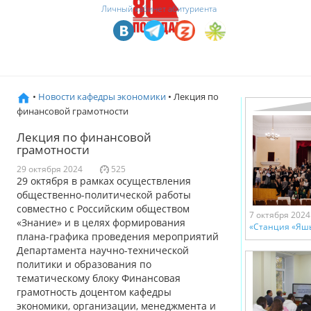
Личный кабинет абитуриента
•
Новости кафедры экономики
• Лекция по
финансовой грамотности
Лекция по финансовой
грамотности
29 октября 2024
525
29 октября в рамках осуществления
общественно-политической работы
совместно с Российским обществом
7 октября 2024
«Знание» и в целях формирования
«Станция «Яшь
плана-графика проведения мероприятий
Департамента научно-технической
политики и образования по
тематическому блоку Финансовая
грамотность доцентом кафедры
экономики, организации, менеджмента и