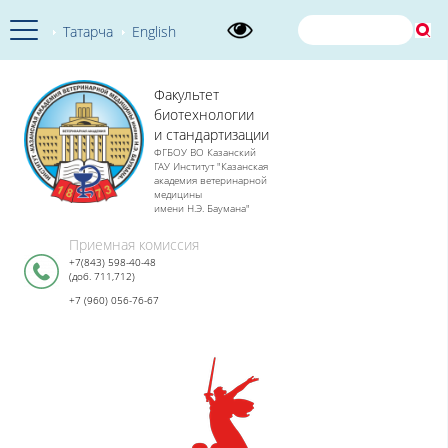
Татарча
English
Факультет
биотехнологии
и стандартизации
ФГБОУ ВО Казанский
ГАУ Институт "Казанская
академия ветеринарной
медицины
имени Н.Э. Баумана"
Приемная комиссия
+7(843) 598-40-48
(доб. 711,712)
+7 (960) 056-76-67