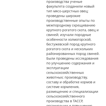
производства ученые
факультета созданили новый
тип мясо-шерстных овец;
проведены широкие
производственные опыты по
межпородному скрещиванию
крупного рогатого скота, овец и
свиней; изучали породные
особенности холмогорской,
бестужевской пород крупного
рогатого скота и нескольких
районированных пород свиней.
Были проведены исследования
по улучшению содержания и
эксплуатации
сельскохозяйственных
животных; производству,
составу и обработке кормов и
системе кормления,
размещению и специализации
сельскохозяйственного
производства в ТАССР,
организации и повышению