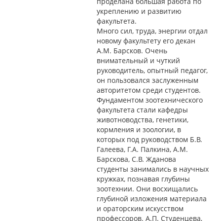
проделана большая работа по
укреплению и развитию
факультета.
Много сил, труда, энергии отдал
новому факультету его декан
А.М. Барсков. Очень
внимательный и чуткий
руководитель, опытный педагог,
он пользовался заслуженным
авторитетом среди студентов.
Фундаментом зоотехнического
факультета стали кафедры
животноводства, генетики,
кормления и зоологии, в
которых под руководством Б.В.
Галеева, Г.А. Палкина, А.М.
Барскова, С.В. Жданова
студенты занимались в научных
кружках, познавая глубины
зоотехнии. Они восхищались
глубиной изложения материала
и ораторским искусством
профессоров. А.П. Студенцева,