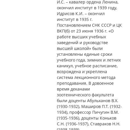
И.С. – кавалер ордена Ленина,
окончил институт в 1939 году,
Идрисов К.И. – окончил
институт в 1935 г.
Постановлением СНК СССР и ЦК
ВКП(б) от 23 июня 1936 г. «О
работе высших учебных
заведений и руководстве
высшей школой» были
установлены единые сроки
учебного года, зимних и летних
каникул, учебное расписание,
возрождена и укреплена
система лекционного метода
преподавания. В довоенное
время деканами
зоотехнического факультета
были доценты Абульханов В.Х.
(1930-1932), Маширов П.Т. (1932-
1934), профессор Пичугин В.М.
(1935-1936), доценты Коньков
С.Н. (1936-1937), Ставраков Н.Н.
(1938-1939).