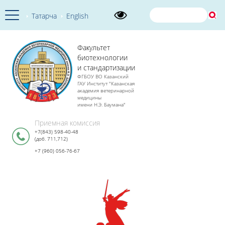
Татарча
English
Факультет
биотехнологии
и стандартизации
ФГБОУ ВО Казанский
ГАУ Институт "Казанская
академия ветеринарной
медицины
имени Н.Э. Баумана"
Приемная комиссия
+7(843) 598-40-48
(доб. 711,712)
+7 (960) 056-76-67