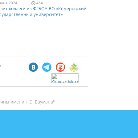
июня 2024
464
14 мая 2024
зит коллеги из ФГБОУ ВО «Кемеровский
Республика
сударственный университет»
образован
м
ины имени Н.Э. Баумана"