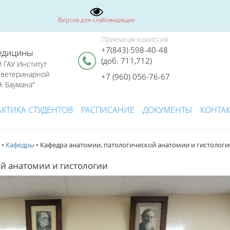
Версия для слабовидящих
Приемная комиссия
+7(843) 598-40-48
едицины
(доб. 711,712)
 ГАУ Институт
я ветеринарной
+7 (960) 056-76-67
. Баумана"
АКТИКА СТУДЕНТОВ
РАСПИСАНИЕ
ДОКУМЕНТЫ
КОНТА
•
Кафедры
• Кафедра анатомии, патологической анатомии и гистологи
й анатомии и гистологии