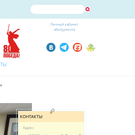
Личный кабинет
абитуриента
КТЫ
и
КОНТАКТЫ
Адрес: