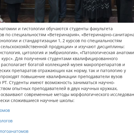
натомии и гистологии обучаются студенты факультета
рсов по специальностям «Ветеринария», «Ветеринарно-санитарн
хнологии и стандартизации 1, 2 курсов по специальностям
а сельскохозяйственной продукции» и изучают дисциплины:
стология, цитология и эмбриология», «Патологическая анатоми
 курс». Для получения студентами квалифицированного
 располагает богатой коллекцией музея макропрепаратов и
ских препаратов отражающих как норму, так и патологию у
 проходят повышение квалификации преподаватели вузов
 РТ. Студенты имеют возможность заниматься научно-
ством опытных преподавателей в двух научных кружках,
 осваивают современные методы морфологического исследован
чески сложившиеся научные школы:
томов
ологов
ологоанатомов