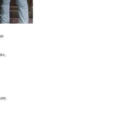
ая
я»,
ия.