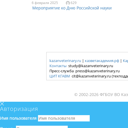
6 февраля 2025
629
Мероприятие ко Дню Российской науки
kazanveterinary.ru
|
казветакадемия.рф
|
Ка
Контакты
study@kazanveterinary.ru
Пресс-служба press@kazanveterinary.ru
ЦИТ КГАВМ
cit@kazanveterinary.ru (техпод
© 2002-2026 ФГБОУ ВО Каз
Авторизация
Имя пользователя