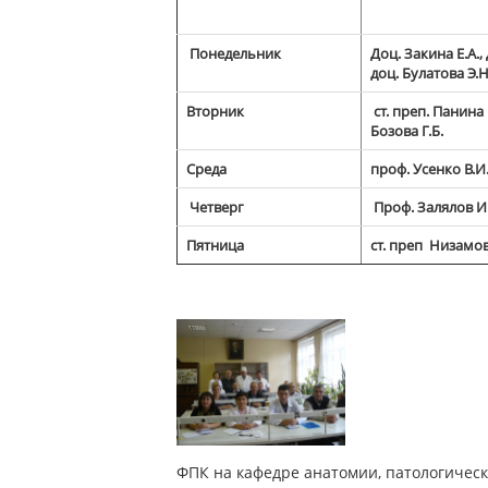
Понедельник
Доц. Закина Е.А.,
доц. Булатова Э.Н
Вторник
ст. преп. Панина Е
Бозова Г.Б.
Среда
проф. Усенко В.И
Четверг
Проф. Залялов И
Пятница
ст. преп Низамов
ФПК на кафедре анатомии, патологическ