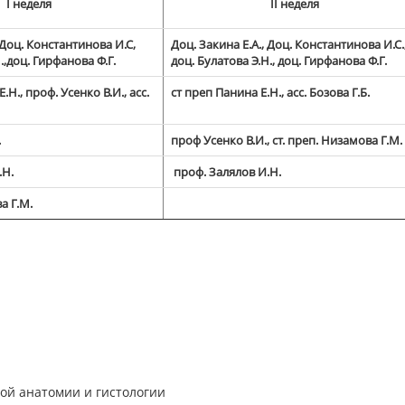
I неделя
II неделя
Доц. Константинова И.С,
Доц. Закина Е.А.,
Доц. Константинова И.С.
.,доц. Гирфанова Ф.Г.
доц. Булатова Э.Н., доц. Гирфанова Ф.Г.
.Н., проф. Усенко В.И., асс.
ст преп Панина Е.Н., асс. Бозова Г.Б.
.
проф Усенко В.И., ст. преп. Низамова Г.М.
.Н.
проф. Залялов И.Н.
а Г.М.
ой анатомии и гистологии