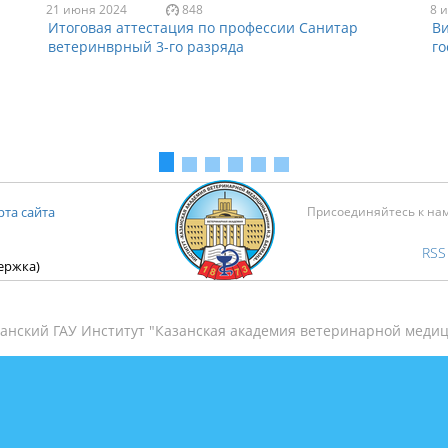
21 июня 2024
848
8 
Итоговая аттестация по профессии Санитар
Ви
ветеринврный 3-го разряда
го
рта сайта
Присоединяйтесь к на
RSS
держка)
анский ГАУ Институт "Казанская академия ветеринарной медиц