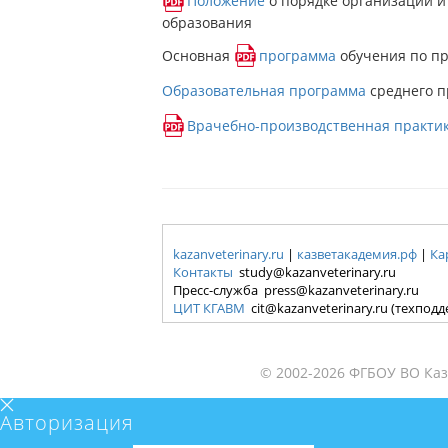
Положение
о порядке организации и
образования
Основная
программа
обучения по пр
Образовательная программа
среднего п
Врачебно-производственная практи
kazanveterinary.ru
|
казветакадемия.рф
|
Ка
Контакты
study@kazanveterinary.ru
Пресс-служба press@kazanveterinary.ru
ЦИТ КГАВМ
cit@kazanveterinary.ru (техпод
© 2002-2026 ФГБОУ ВО Каз
Авторизация