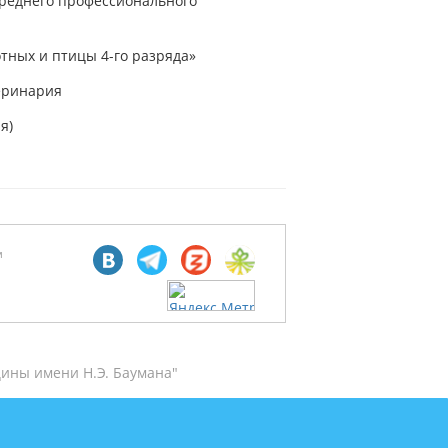
среднего профессионального
тных и птицы 4-го разряда»
еринария
я)
м
ины имени Н.Э. Баумана"