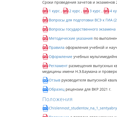
Сроки проведения зачетов и экзаменов
1 курс
,
2 курс
,
3 курс
,
4 к
Вопросы для подготовки ВСЭ к ГИА (2
Вопросы государственного экзамена
Методические указания
по выполнен
Правила
оформления учебной и нау
Оформление
учебных мультимедийн
Регламент
размещения выпускных кв
медицины имени Н.Э.Баумана и проверк
Отзыв
руководителя выпускной ква
Образец
рецензии для ВКР 2021 г.
Положения
Chislennost_studentov_na_1_sentyabr