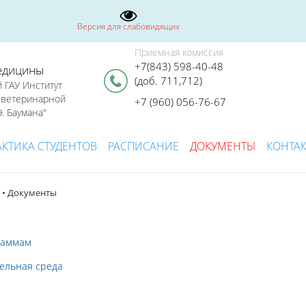
Версия для слабовидящих
Приемная комиссия
+7(843) 598-40-48
едицины
(доб. 711,712)
 ГАУ Институт
я ветеринарной
+7 (960) 056-76-67
. Баумана"
АКТИКА СТУДЕНТОВ
РАСПИСАНИЕ
ДОКУМЕНТЫ
КОНТА
• Документы
раммам
ельная среда