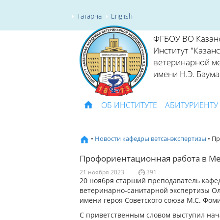
Татарча
English
ФГБОУ ВО Казан
Институт "Казан
ветеринарной м
имени Н.Э. Баума
ОБ ИНСТИТУТЕ
АБИТУРИЕНТУ
•
Новости кафедры ветсанэкспертизы
• П
Профориентационная работа в М
21 ноября 2023
391
20 ноября старший преподаватель кафе
ветеринарно-санитарной экспертизы О
имени героя Советского союза М.С. Фоми
С приветственным словом выступил нач