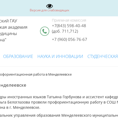
Версия для слабовидящих
ский ГАУ
Приемная комиссия
+7(843) 598-40-48
ская академия
(доб. 711,712)
едицины
на"
+7 (960) 056-76-67
ОБРАЗОВАНИЕ
НАУКА И ИННОВАЦИИ
СТУДЕНЧЕСКАЯ
рофориентационная работа в Менделеевске
енделеевске
дры иностранных языков Татьяна Горбунова и ассистент кафед
льга Белоглазова провели профориентационную работу в СОШ
на в г. Менделеевске.
альник управления образования Менделеевского муниципальн