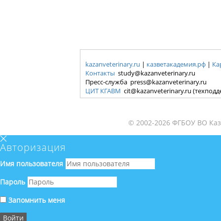
kazanveterinary.ru
|
казветакадемия.рф
|
Ка
Контакты
study@kazanveterinary.ru
Пресс-служба press@kazanveterinary.ru
ЦИТ КГАВМ
cit@kazanveterinary.ru (техпод
© 2002-2026 ФГБОУ ВО Каз
Авторизация
Имя пользователя
Пароль
Запомнить меня