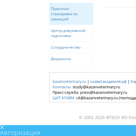
Практики/
стажировки за
границей
Центр довузовской
подготовки
Сотрудничество
Документы
kazanveterinary.ru
|
казветакадемия.рф
|
Ка
Контакты
study@kazanveterinary.ru
Пресс-служба press@kazanveterinary.ru
ЦИТ КГАВМ
cit@kazanveterinary.ru (техпод
© 2002-2026 ФГБОУ ВО Каз
Авторизация