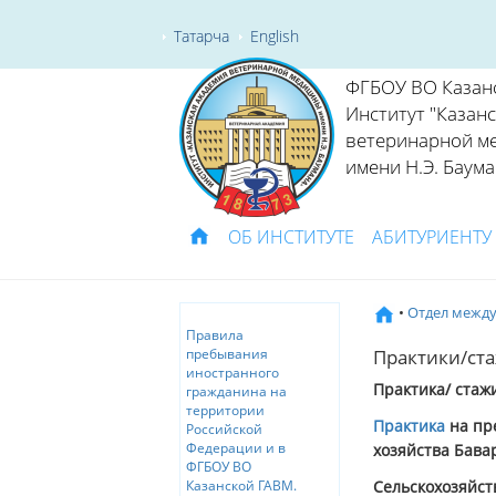
Татарча
English
ФГБОУ ВО Казан
Институт "Казан
ветеринарной м
имени Н.Э. Баума
ОБ ИНСТИТУТЕ
АБИТУРИЕНТУ
•
Отдел межд
Правила
Практики/ст
пребывания
иностранного
Практика/ стажи
гражданина на
территории
Практика
на пр
Российской
Федерации и в
хозяйства Бава
ФГБОУ ВО
Сельскохозяйс
Казанской ГАВМ.