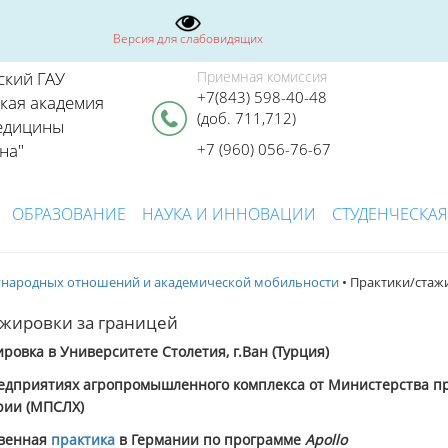
Версия для слабовидящих
ский ГАУ
Приемная комиссия
+7(843) 598-40-48
ская академия
(доб. 711,712)
едицины
на"
+7 (960) 056-76-67
ОБРАЗОВАНИЕ
НАУКА И ИННОВАЦИИ
СТУДЕНЧЕСКАЯ
ународных отношений и академической мобильности
• Практики/стаж
ажировки за границей
ровка в Университете Столетия, г.Ван (Турция)
едприятиях агропромышленного комплекса от Министерства про
рии (МПСЛХ)
твенная
практика
в Германии по программе
Apollo