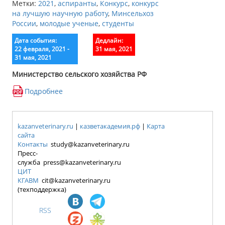
Метки:
2021
,
аспиранты
,
Конкурс
,
конкурс
на лучшую научную работу
,
Минсельхоз
России
,
молодые ученые
,
студенты
Дата события:
Дедлайн:
22 февраля, 2021 -
31 мая, 2021
31 мая, 2021
Министерство сельского хозяйства РФ
Подробнее
kazanveterinary.ru
|
казветакадемия.рф
|
Карта
сайта
Контакты
study@kazanveterinary.ru
Пресс-
служба press@kazanveterinary.ru
ЦИТ
КГАВМ
cit@kazanveterinary.ru
(техподдержка)
RSS