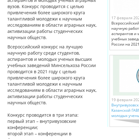
аспирантов и молодых ученых аграрных
вузов. Конкурс проводится с целью
привлечения более широкого круга
17 февраля 20
талантливой молодежи к научным
Всероссийский
исследованиям в области аграрных наук,
научную работ
активизации работы студенческих
аспирантов и 
научных обществ.
учебных заве
России на 2021
Всероссийский конкурс на лучшую
научную работу среди студентов,
аспирантов и молодых ученых высших
учебных заведений Минсельхоза России
проводится в 2021 году с целью
привлечения более широкого круга
талантливой молодежи к научным
исследованиям в области аграрных наук,
активизации работы студенческих
19 февраля 20
научных обществ.
Внутривузовск
Казанской ГАВ
Конкурс проводится в три этапа:
молодых учены
первый этап – внутривузовские
конференции;
второй этап – конференции в