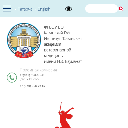
Татарча
English
ФГБОУ ВО
Казанский ГАУ
Институт "Казанская
академия
ветеринарной
медицины
имени Н.Э. Баумана"
Приемная комиссия
+7(843) 598-40-48
(доб. 711,712)
+7 (960) 056-76-67