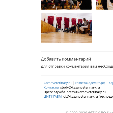
Добавить комментарий
Для отправки комментария вам необхо
kazanveterinary.ru
|
казветакадемия.рф
|
Ка
Контакты
study@kazanveterinary.ru
Пресс-служба press@kazanveterinary.ru
ЦИТ КГАВМ
cit@kazanveterinary.ru (техпод
© 2002-2026 ФГБОУ ВО Каз