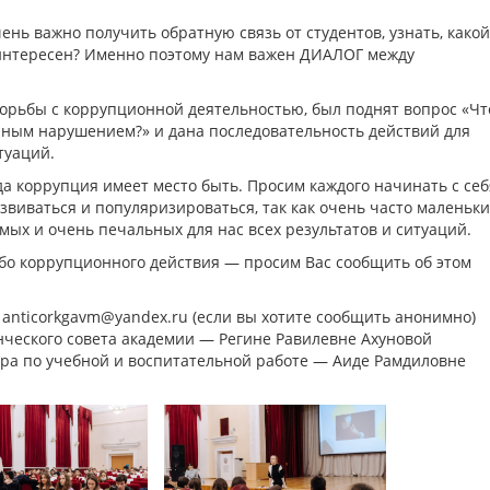
нь важно получить обратную связь от студентов, узнать, какой
интересен? Именно поэтому нам важен ДИАЛОГ между
орьбы с коррупционной деятельностью, был поднят вопрос «Чт
онным нарушением?» и дана последовательность действий для
туаций.
да коррупция имеет место быть. Просим каждого начинать с себ
звиваться и популяризироваться, так как очень часто маленьк
ых и очень печальных для нас всех результатов и ситуаций.
ибо коррупционного действия — просим Вас сообщить об этом
anticorkgavm@yandex.ru (если вы хотите сообщить анонимно)
нческого совета академии — Регине Равилевне Ахуновой
ра по учебной и воспитательной работе — Аиде Рамдиловне