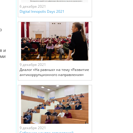
6 декабря 2021
Digital Innopolis Days 2021
о
я и
ими
9 декабря 2021
Диалог «На равных» на тему «Развитие
антикоррупционного направления»
9 декабря 2021
Cобрание центра довузовской