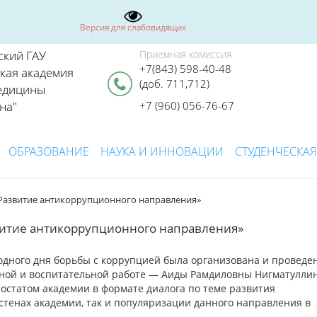
Версия для слабовидящих
ский ГАУ
Приемная комиссия
+7(843) 598-40-48
ская академия
(доб. 711,712)
едицины
на"
+7 (960) 056-76-67
ОБРАЗОВАНИЕ
НАУКА И ИННОВАЦИИ
СТУДЕНЧЕСКАЯ
«Развитие антикоррупционного направления»
звитие антикоррупционного направления»
одного дня борьбы с коррупцией была организована и проведе
ной и воспитательной работе — Аиды Рамдиловны Нигматулли
ростатом академии в формате диалога по теме развития
стенах академии, так и популяризации данного направления в