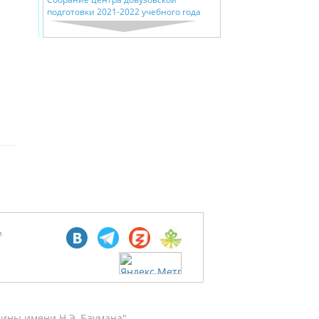
подготовки 2021-2022 учебного года
м
ины имени Н.Э. Баумана"