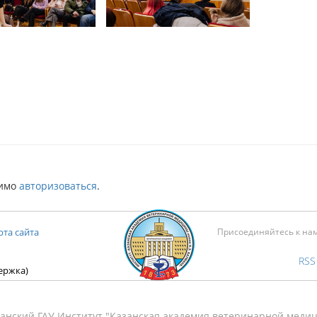
димо
авторизоваться
.
рта сайта
Присоединяйтесь к на
RSS
держка)
анский ГАУ Институт "Казанская академия ветеринарной медиц