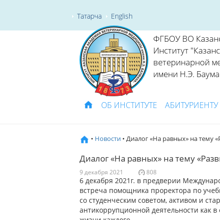
Татарча
English
ФГБОУ ВО Казан
Институт "Казан
ветеринарной м
имени Н.Э. Баума
ОБ ИНСТИТУТЕ
АБИТУРИЕНТУ
•
Новости
• Диалог «На равных» на тему 
Диалог «На равных» на тему «Ра
9 декабря 2021
808
6 декабря 2021г. в предверии Междунар
встреча помощника проректора по учеб
со студенческим советом, активом и ста
антикоррупционной деятельности как в 
жизни каждого.