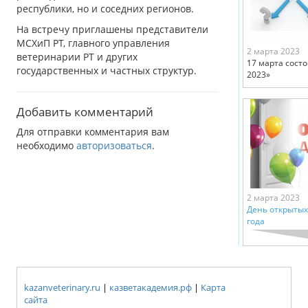
республики, но и соседних регионов.
На встречу приглашены представители
МСХиП РТ, главного управления
2 марта 2023
ветеринарии РТ и других
17 марта сост
государственных и частных структур.
2023»
Добавить комментарий
Для отправки комментария вам
необходимо
авторизоваться
.
2 марта 2023
День открытых
года
kazanveterinary.ru
|
казветакадемия.рф
|
Карта
сайта