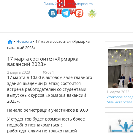
Личный кабинет абитуриента
•
Новости
• 17 марта состоится «Ярмарка
вакансий 2023»
17 марта состоится «Ярмарка
вакансий 2023»
2 марта 2023
684
17 марта в 10.00 в актовом зале главного
здания академии (3 этаж) состоится
встреча работодателей со студентами
1 марта 2023
выпускных курсов «Ярмарка вакансий
Итоговое засе
2023».
Министерства 
Начало регистрации участников в 9.00
У студентов будет возможность более
подробно познакомиться с
работодателями не только нашей