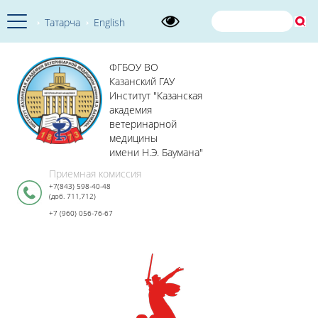
Татарча
English
ФГБОУ ВО
Казанский ГАУ
Институт "Казанская
академия
ветеринарной
медицины
имени Н.Э. Баумана"
Приемная комиссия
+7(843) 598-40-48
(доб. 711,712)
+7 (960) 056-76-67