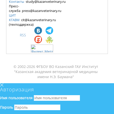
Контакты
study@kazanveterinary.ru
Пресс-
служба press@kazanveterinary.ru
ЦИТ
КГАВМ
cit@kazanveterinary.ru
(техподдержка)
RSS
© 2002-2026 ФГБОУ ВО Казанский ГАУ Институт
"Казанская академия ветеринарной медицины
имени Н.Э. Баумана"
Авторизация
Имя пользователя
Пароль