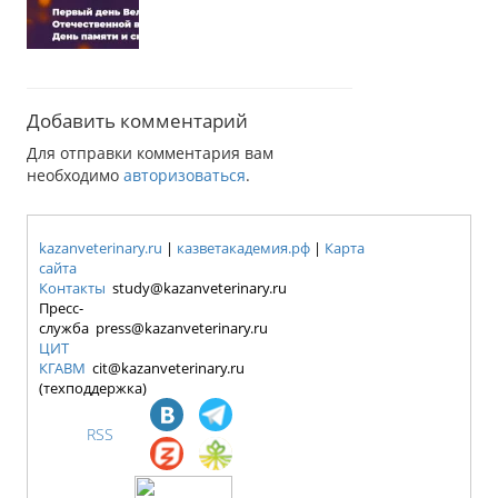
Добавить комментарий
Для отправки комментария вам
необходимо
авторизоваться
.
kazanveterinary.ru
|
казветакадемия.рф
|
Карта
сайта
Контакты
study@kazanveterinary.ru
Пресс-
служба press@kazanveterinary.ru
ЦИТ
КГАВМ
cit@kazanveterinary.ru
(техподдержка)
RSS