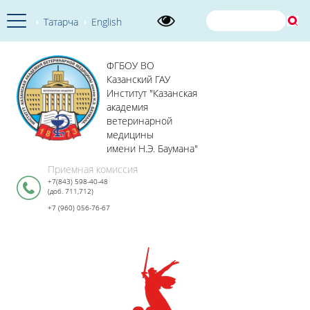
Татарча
English
ФГБОУ ВО
Казанский ГАУ
Институт "Казанская
академия
ветеринарной
медицины
имени Н.Э. Баумана"
Приемная комиссия
+7(843) 598-40-48
(доб. 711,712)
+7 (960) 056-76-67