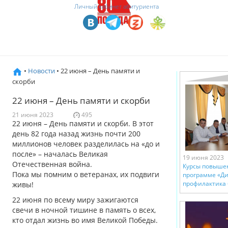
Личный кабинет абитуриента
•
Новости
• 22 июня – День памяти и
скорби
22 июня – День памяти и скорби
21 июня 2023
495
22 июня – День памяти и скорби. В этот
день 82 года назад жизнь почти 200
миллионов человек разделилась на «до и
после» – началась Великая
19 июня 2023
Отечественная война.
Курсы повыше
Пока мы помним о ветеранах, их подвиги
программе «Ди
профилактика
живы!
22 июня по всему миру зажигаются
свечи в ночной тишине в память о всех,
кто отдал жизнь во имя Великой Победы.