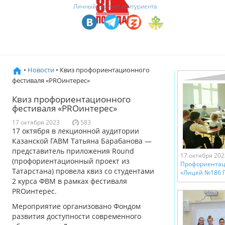
Личный кабинет абитуриента
•
Новости
• Квиз профориентационного
фестиваля «PROинтерес»
Квиз профориентационного
фестиваля «PROинтерес»
17 октября 2023
583
17 октября в лекционной аудитории
Казанской ГАВМ Татьяна Барабанова —
представитель приложения Round
17 октября 202
(профориентационный проект из
Профориентац
Татарстана) провела квиз со студентами
«Лицей №186 
2 курса ФВМ в рамках фестиваля
PROинтерес.
Мероприятие организовано Фондом
развития доступности современного