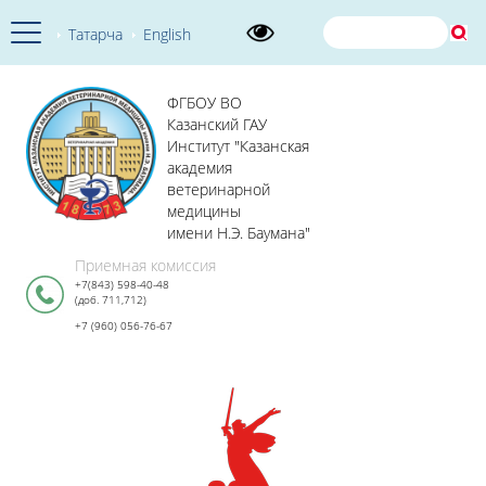
Татарча
English
ФГБОУ ВО
Казанский ГАУ
Институт "Казанская
академия
ветеринарной
медицины
имени Н.Э. Баумана"
Приемная комиссия
+7(843) 598-40-48
(доб. 711,712)
+7 (960) 056-76-67