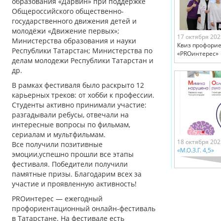
образования «Дарвин» при поддержке
Общероссийского общественно-
государственного движения детей и
молодёжи «Движение первых»;
17 октября 202
Министерства образования и науки
Квиз профори
Республики Татарстан; Министерства по
«PROинтерес»
делам молодежи Республики Татарстан и
др.
В рамках фестиваля было раскрыто 12
карьерных треков: от хобби к профессии.
Студенты активно принимали участие:
разгадывали ребусы, отвечали на
интересные вопросы по фильмам,
сериалам и мультфильмам.
18 октября 202
Все получили позитивные
«М.О.З.Г. 4,5»
эмоции,успешно прошли все этапы
фестиваля. Победители получили
памятные призы. Благодарим всех за
участие и проявленную активность!
PROинтерес — ежегодный
профориентационный онлайн-фестиваль
в Татарстане. На фестивале есть