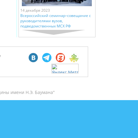
14 декабря 2023
Всероссийский семинар–совещание с
руководителями вузов,
подведомственных МСХ РФ
м
ины имени Н.Э. Баумана"