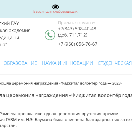
Версия для слабовидящих
ский ГАУ
Приемная комиссия
+7(843) 598-40-48
ская академия
(доб. 711,712)
едицины
на"
+7 (960) 056-76-67
ОБРАЗОВАНИЕ
НАУКА И ИННОВАЦИИ
СТУДЕНЧЕСКАЯ
прошла церемония награждения «Фиджитал волонтёр года — 2023»
шла церемония награждения «Фиджитал волонтёр год
 Рамеева прошла ежегодная церемония вручения премии
ая ГАВМ им. Н.Э. Баумана
была отмечена благодарностью за вк
тарстан.