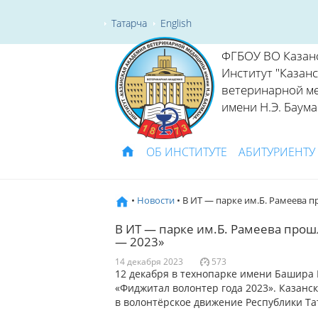
Татарча
English
ФГБОУ ВО Казан
Институт "Казан
ветеринарной м
имени Н.Э. Баума
ОБ ИНСТИТУТЕ
АБИТУРИЕНТУ
•
Новости
• В ИТ — парке им.Б. Рамеева 
В ИТ — парке им.Б. Рамеева про
— 2023»
14 декабря 2023
573
12 декабря в технопарке имени Башира
«Фиджитал волонтер года 2023».
Казанск
в волонтёрское движение Республики Та