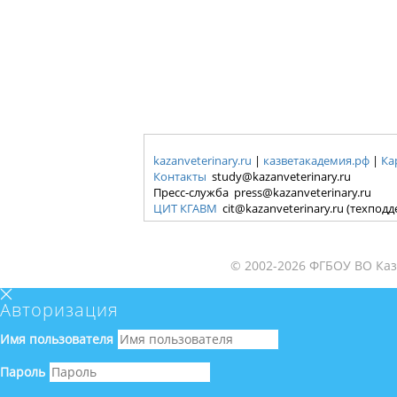
kazanveterinary.ru
|
казветакадемия.рф
|
Ка
Контакты
study@kazanveterinary.ru
Пресс-служба press@kazanveterinary.ru
ЦИТ КГАВМ
cit@kazanveterinary.ru (техпод
© 2002-2026 ФГБОУ ВО Каз
Авторизация
Имя пользователя
Пароль