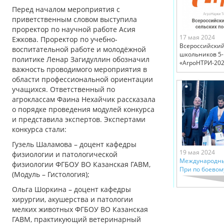
Перед началом мероприятия с
приветственным словом выступила
проректор по научной работе Асия
17 мая 2024
Ежкова. Проректор по учебно-
Всероссийский
воспитательной работе и молодёжной
школьников 5-
политике Ленар Загидуллин обозначил
«АгроНТРИ-202
важность проводимого мероприятия в
области профессиональной ориентации
учащихся. Ответственный по
агроклассам Фаина Нехайчик рассказала
о порядке проведения модулей конкурса
и представила экспертов. Экспертами
конкурса стали:
Гузель Шаламова – доцент кафедры
19 мая 2024
физиологии и патологической
Международны
физиологии ФГБОУ ВО Казанская ГАВМ,
При по боевом
(Модуль – Гистология);
Ольга Шоркина – доцент кафедры
хирургии, акушерства и патологии
мелких животных ФГБОУ ВО Казанская
ГАВМ, практикующий ветеринарный