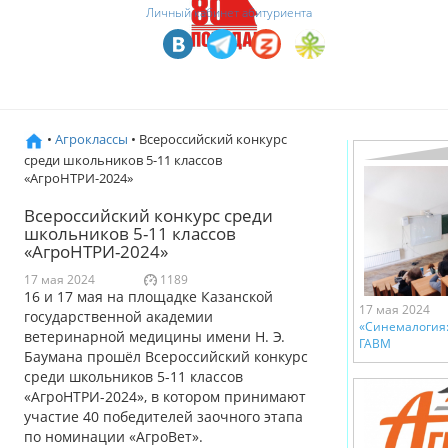
Личный кабинет абитуриента
•
Агроклассы
• Всероссийский конкурс
среди школьников 5-11 классов
«АгроНТРИ-2024»
Всероссийский конкурс среди
школьников 5-11 классов
«АгроНТРИ-2024»
17 мая 2024
1189
16 и 17 мая на площадке Казанской
17 мая 2024
государственной академии
«Синемалогия:
ветеринарной медицины имени Н. Э.
ГАВМ
Баумана прошёл Всероссийский конкурс
среди школьников 5-11 классов
«АгроНТРИ-2024», в котором принимают
участие 40 победителей заочного этапа
по номинации «АгроВет».