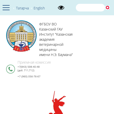
Татарча
English
ФГБОУ ВО
Казанский ГАУ
Институт "Казанская
академия
ветеринарной
медицины
имени Н.Э. Баумана"
Приемная комиссия
+7(843) 598-40-48
(доб. 711,712)
+7 (960) 056-76-67