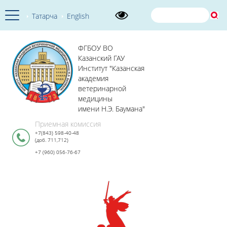
Татарча
English
ФГБОУ ВО
Казанский ГАУ
Институт "Казанская
академия
ветеринарной
медицины
имени Н.Э. Баумана"
Приемная комиссия
+7(843) 598-40-48
(доб. 711,712)
+7 (960) 056-76-67