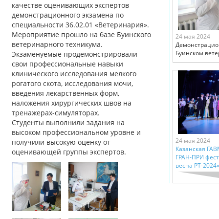
качестве оценивающих экспертов
демонстрационного экзамена по
специальности 36.02.01 «Ветеринария».
Мероприятие прошло на базе Буинского
24 мая 2024
ветеринарного техникума.
Демонстрацио
Буинском вет
Экзаменуемые продемонстрировали
свои профессиональные навыки
клинического исследования мелкого
рогатого скота, исследования мочи,
введения лекарственных форм,
наложения хирургических швов на
тренажерах-симуляторах.
Студенты выполнили задания на
высоком профессиональном уровне и
24 мая 2024
получили высокую оценку от
Казанская ГАВ
оценивающей группы экспертов.
ГРАН-ПРИ фест
весна РТ-2024