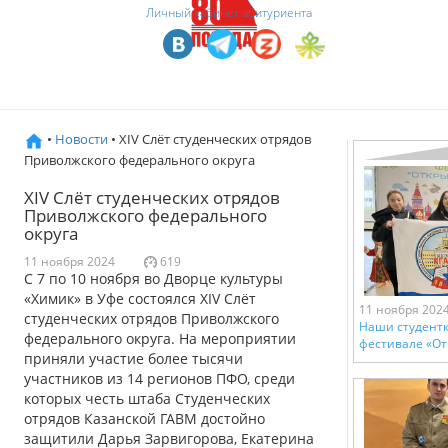
Личный кабинет абитуриента
•
Новости
• XIV Слёт студенческих отрядов
Приволжского федерального округа
XIV Слёт студенческих отрядов
Приволжского федерального
округа
11 ноября 2024
619
С 7 по 10 ноября во Дворце культуры
«Химик» в Уфе состоялся XIV Слёт
11 ноября 202
студенческих отрядов Приволжского
Наши студентк
федерального округа. На мероприятии
фестивале «От
приняли участие более тысячи
участников из 14 регионов ПФО, среди
которых честь штаба Студенческих
отрядов Казанской ГАВМ достойно
защитили Дарья Зарвигорова, Екатерина