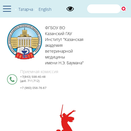
Татарча
English
ФГБОУ ВО
Казанский ГАУ
Институт "Казанская
академия
ветеринарной
медицины
имени Н.Э. Баумана"
Приемная комиссия
+7(843) 598-40-48
(доб. 711,712)
+7 (960) 056-76-67