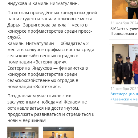
Яндукова и Камиль Нигматуллин.
По итогам проведённых конкурсных дней
наши студенты заняли призовые места:
11 ноября 202
Дарья Зарвигорова заняла 1 место в
XIV Слёт студе
конкурсе профмастерства среди пресс-
Приволжского 
служб.
Камиль Нигматуллин — обладатель 2
места в конкурсе профмастерства среди
сельскохозяйственных отрядов в
номинации «Ветеринария».
Екатерина Яндукова — финалистка в
конкурсе профмастерства среди
сельскохозяйственных отрядов в
номинации «Зоотехния».
11 ноября 202
Акселерацион
Поздравляем участников с их
«Казанский ме
заслуженными победами! Желаем не
останавливаться на достигнутом,
продолжать развиваться и стремиться к
новым вершинам!