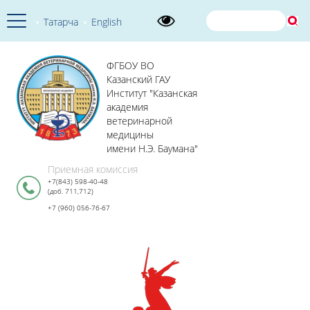
Татарча
English
ФГБОУ ВО
Казанский ГАУ
Институт "Казанская
академия
ветеринарной
медицины
имени Н.Э. Баумана"
Приемная комиссия
+7(843) 598-40-48
(доб. 711,712)
+7 (960) 056-76-67