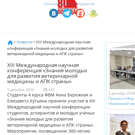
Личный кабинет абитуриента
•
Новости
• XIII Международная научная
конференция «Знания молодых для развития
ветеринарной медицины и АПК страны»
XIII Международная научная
конференция «Знания молодых
для развития ветеринарной
медицины и АПК страны»
5 декабря 2024
459
5 декабря 2024
Студенты 4 курса ФВМ Анна Бережная и
Прошёл отбор 
Елизавета Кутьина приняли участие в XIII
«Казанский ме
Международной научной конференции
студентов, аспирантов и молодых учёных
«Знания молодых для развития
ветеринарной медицины и АПК страны».
Мероприятие, посвященное 300-летию