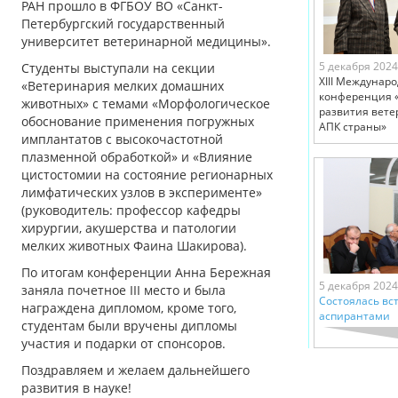
РАН прошло в ФГБОУ ВО «Санкт-
Петербургский государственный
университет ветеринарной медицины».
5 декабря 2024
Студенты выступали на секции
XIII Междунар
«Ветеринария мелких домашних
конференция 
животных» с темами «Морфологическое
развития вет
обоснование применения погружных
АПК страны»
имплантатов с высокочастотной
плазменной обработкой» и «Влияние
цистостомии на состояние регионарных
лимфатических узлов в эксперименте»
(руководитель: профессор кафедры
хирургии, акушерства и патологии
мелких животных Фаина Шакирова).
По итогам конференции Анна Бережная
5 декабря 2024
заняла почетное III место и была
Состоялась вст
награждена дипломом, кроме того,
аспирантами
студентам были вручены дипломы
участия и подарки от спонсоров.
Поздравляем и желаем дальнейшего
развития в науке!