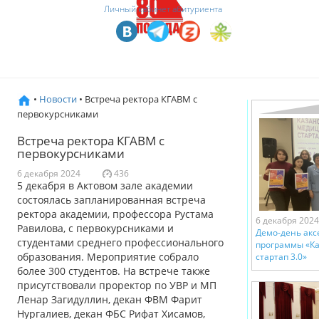
Личный кабинет абитуриента
•
Новости
• Встреча ректора КГАВМ с
первокурсниками
Встреча ректора КГАВМ с
первокурсниками
6 декабря 2024
436
5 декабря в Актовом зале академии
состоялась запланированная встреча
ректора академии, профессора Рустама
6 декабря 2024
Равилова, с первокурсниками и
Демо-день ак
студентами среднего профессионального
программы «К
образования. Мероприятие собрало
стартап 3.0»
более 300 студентов. На встрече также
присутствовали проректор по УВР и МП
Ленар Загидуллин, декан ФВМ Фарит
Нургалиев, декан ФБС Рифат Хисамов,