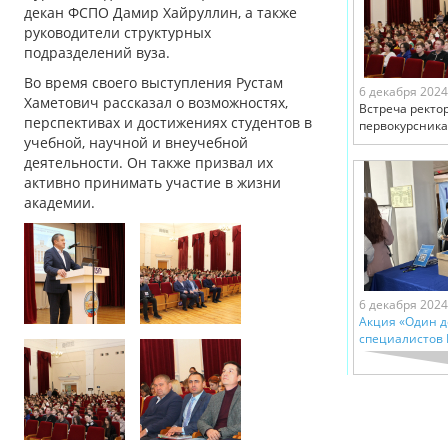
декан ФСПО Дамир Хайруллин, а также
руководители структурных
подразделений вуза.
Во время своего выступления Рустам
6 декабря 2024
Хаметович рассказал о возможностях,
Встреча ректо
перспективах и достижениях студентов в
первокурсник
учебной, научной и внеучебной
деятельности. Он также призвал их
активно принимать участие в жизни
академии.
6 декабря 2024
Акция «Один д
специалистов