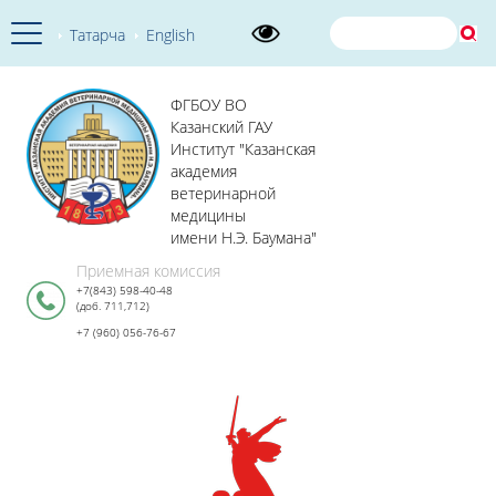
Татарча
English
ФГБОУ ВО
Казанский ГАУ
Институт "Казанская
академия
ветеринарной
медицины
имени Н.Э. Баумана"
Приемная комиссия
+7(843) 598-40-48
(доб. 711,712)
+7 (960) 056-76-67