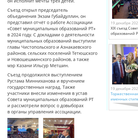
он исполнит мечты трёх детей.
Съезд открыл председатель
объединения Экзам Губайдуллин, он
представил отчёт о работе Ассоциации
19 декабря 20
«Совет муниципальных образований РТ»
XIХ съезд Сов
образований Р
в 2024 году. С докладами о деятельности
муниципальных образований выступили
главы Чистопольского и Азнакаевского
районов, сельских поселений Тетюшского
и Новошешминского районов, а также
мэр Казани Ильсур Метшин.
Съезд продолжился выступлением
Рустама Минниханова и вручением
государственных наград. Также
19 декабря 20
участники внесли изменения в устав
Торжественна
Совета муниципальных образований РТ
именных стипе
и рассмотрели вопрос о довыборах
в органы управления ассоциации.