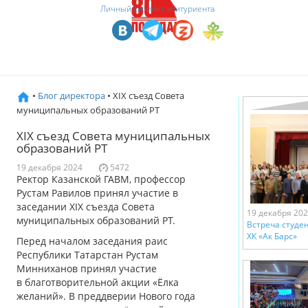
Личный кабинет абитуриента
•
Блог директора
• XIХ съезд Совета
муниципальных образований РТ
XIХ съезд Совета муниципальных
образований РТ
19 декабря 2024
5472
Ректор Казанской ГАВМ, профессор
Рустам Равилов принял участие в
заседании XIХ съезда Совета
19 декабря 20
муниципальных образований РТ.
Встреча студе
ХК «Ак Барс»
Перед началом заседания раис
Республики Татарстан Рустам
Минниханов принял участие
в благотворительной акции «Ёлка
желаний». В преддверии Нового года