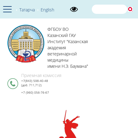
Татарча
English
ФГБОУ ВО
Казанский ГАУ
Институт "Казанская
академия
ветеринарной
медицины
имени Н.Э. Баумана"
Приемная комиссия
+7(843) 598-40-48
(доб. 711,712)
+7 (960) 056-76-67