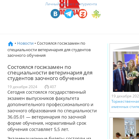
Личный кабинет абитуриента
•
Новости
• Состоялся госэкзамен по
специальности ветеринария для студентов
заочного обучения
Состоялся госэкзамен по
специальности ветеринария для
студентов заочного обучения
19 декабря 2024
407
Сегодня состоялся государственный
19 декабря 20
экзамен выпускников факультета
Торжественна
дополнительного профессионального и
именных стипе
заочного образования по специальности
36.05.01 — ветеринария по заочной
форме обучения, нормативный срок
обучения составляет 5,5 лет.
Экзаменационные билеты состояли из