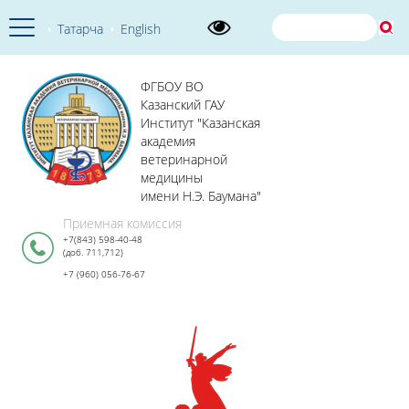
Татарча
English
ФГБОУ ВО
Казанский ГАУ
Институт "Казанская
академия
ветеринарной
медицины
имени Н.Э. Баумана"
Приемная комиссия
+7(843) 598-40-48
(доб. 711,712)
+7 (960) 056-76-67