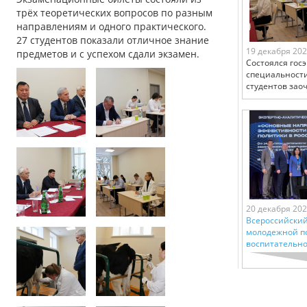
трёх теоретических вопросов по разным
направлениям и одного практического.
27 студентов показали отличное знание
19 декабря 20
предметов и с успехом сдали экзамен.
Состоялся гос
специальности
студентов зао
20 декабря 20
Всероссийский
молодежной п
воспитательно