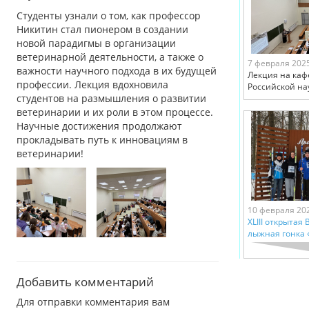
Студенты узнали о том, как профессор
Никитин стал пионером в создании
новой парадигмы в организации
ветеринарной деятельности, а также о
7 февраля 202
важности научного подхода в их будущей
Лекция на каф
профессии. Лекция вдохновила
Российской на
студентов на размышления о развитии
ветеринарии и их роли в этом процессе.
Научные достижения продолжают
прокладывать путь к инновациям в
ветеринарии!
10 февраля 20
XLIII открытая
лыжная гонка 
Добавить комментарий
Для отправки комментария вам