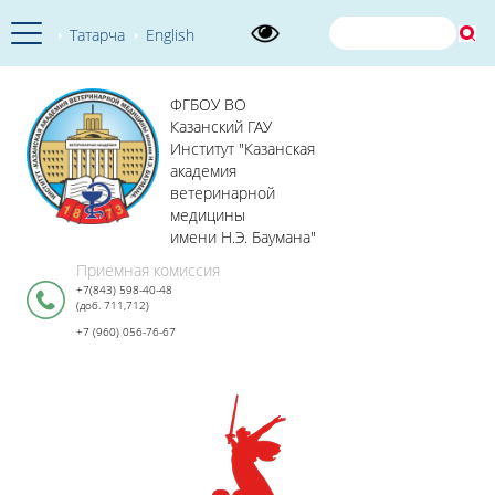
Татарча
English
ФГБОУ ВО
Казанский ГАУ
Институт "Казанская
академия
ветеринарной
медицины
имени Н.Э. Баумана"
Приемная комиссия
+7(843) 598-40-48
(доб. 711,712)
+7 (960) 056-76-67