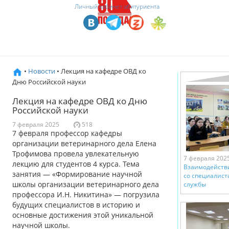
Личный кабинет абитуриента
•
Новости
• Лекция на кафедре ОВД ко
Дню Российской науки
Лекция на кафедре ОВД ко Дню
Российской науки
7 февраля 2025
518
7 февраля профессор кафедры
организации ветеринарного дела Елена
Трофимова провела увлекательную
7 февраля 202
лекцию для студентов 4 курса. Тема
Взаимодействи
занятия — «Формирование научной
со специалист
школы организации ветеринарного дела
службы
профессора И.Н. Никитина» — погрузила
будущих специалистов в историю и
основные достижения этой уникальной
научной школы.