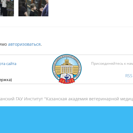
димо
авторизоваться
.
рта сайта
Присоединяйтесь к на
RSS
держка)
анский ГАУ Институт "Казанская академия ветеринарной медиц