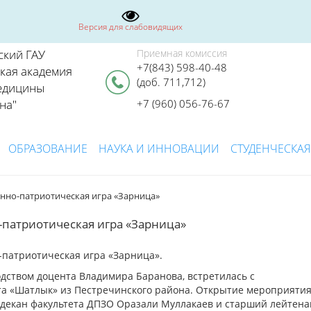
Версия для слабовидящих
ский ГАУ
Приемная комиссия
+7(843) 598-40-48
ская академия
(доб. 711,712)
едицины
на"
+7 (960) 056-76-67
ОБРАЗОВАНИЕ
НАУКА И ИННОВАЦИИ
СТУДЕНЧЕСКАЯ
енно-патриотическая игра «Зарница»
-патриотическая игра «Зарница»
-патриотическая игра «Зарница».
одством доцента Владимира Баранова, встретилась с
а «Шатлык» из Пестречинского района. Открытие мероприяти
е декан факультета ДПЗО Оразали Муллакаев и старший лейтена