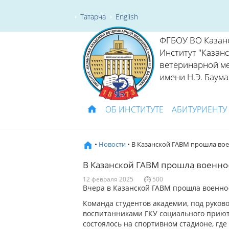
Татарча
English
ФГБОУ ВО Казан
Институт "Казан
ветеринарной м
имени Н.Э. Баума
ОБ ИНСТИТУТЕ
АБИТУРИЕНТУ
•
Новости
• В Казанской ГАВМ прошла во
В Казанской ГАВМ прошла военно
12 февраля 2025
500
Вчера в Казанской ГАВМ прошла военно
Команда студентов академии, под руков
воспитанниками ГКУ социального приют
состоялось на спортивном стадионе, гд