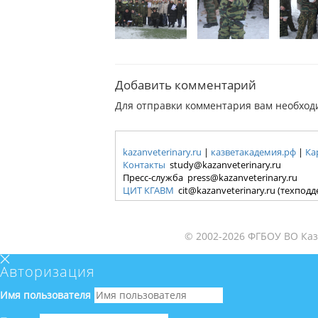
Добавить комментарий
Для отправки комментария вам необхо
kazanveterinary.ru
|
казветакадемия.рф
|
Ка
Контакты
study@kazanveterinary.ru
Пресс-служба press@kazanveterinary.ru
ЦИТ КГАВМ
cit@kazanveterinary.ru (техпод
© 2002-2026 ФГБОУ ВО Каз
Авторизация
Имя пользователя